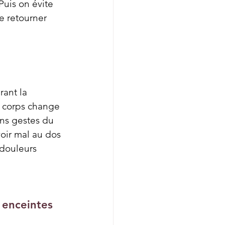
Puis on évite 
e retourner 
ant la 
e corps change 
ins gestes du 
ir mal au dos 
 douleurs 
 enceintes