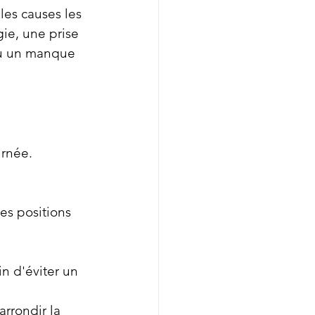
les causes les 
ie, une prise 
ou un manque 
rnée. 
es positions 
in d'éviter un 
arrondir la 