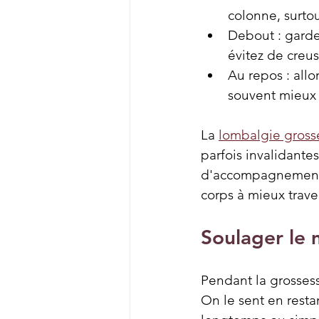
colonne, surto
Debout : garde
évitez de creu
Au repos : all
souvent mieux 
La 
lombalgie gross
parfois invalidante
d'accompagnement c
corps à mieux trave
Soulager le 
Pendant la grossess
On le sent en rest