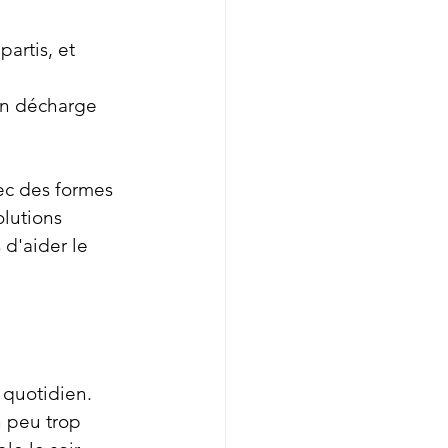
artis, et 
on décharge 
c des formes 
lutions 
d'aider le 
 quotidien. 
 peu trop 