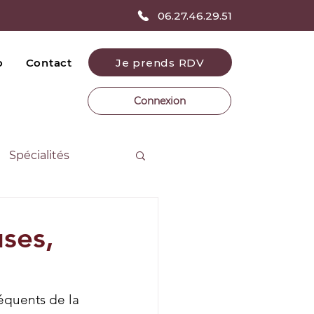
06.27.46.29.51
Je prends RDV
o
Contact
Connexion
Spécialités
ses,
équents de la 