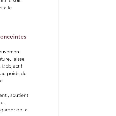
e le soir. 
stalle 
 enceintes
mouvement 
ture, laisse 
L’objectif 
 au poids du 
e.
nti, soutient 
re.
garder de la 