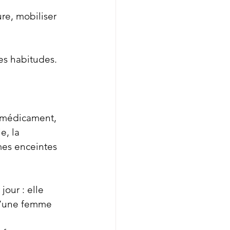
re, mobiliser 
es habitudes.
 médicament, 
, la 
mes enceintes 
our : elle 
 d’une femme 