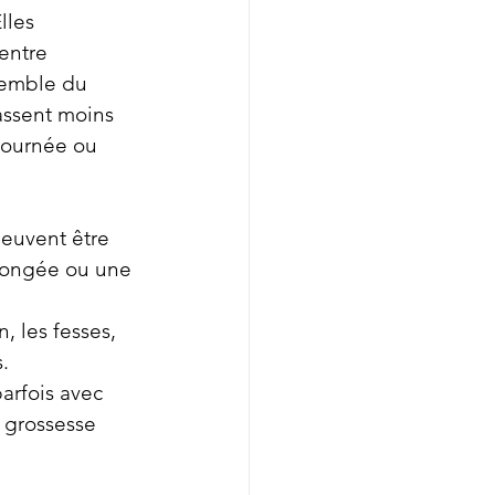
lles 
entre 
semble du 
assent moins 
journée ou 
peuvent être 
longée ou une 
, les fesses, 
.
arfois avec 
 grossesse 