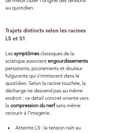
de mieux cibler l'origine des tensions 
au quotidien.
Trajets distincts selon les racines 
L5 et S1
Les 
symptômes
 classiques de la 
sciatique associent 
engourdissements
persistants, picotements et douleur 
fulgurante qui s'immiscent dans le 
quotidien. Selon la racine touchée, la 
décharge ne descend pas au même 
endroit : ce détail concret oriente vers 
la 
compression du nerf
 sans même 
recourir à l'imagerie.
Atteinte L5 : la tension naît au 