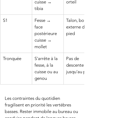
cuisse → 
orteil
tibia
S1
Fesse → 
Talon, bord 
face 
externe du 
postérieure 
pied
cuisse → 
mollet
Tronquée
S'arrête à la 
Pas de 
fesse, à la 
descente 
cuisse ou au 
jusqu'au pied
genou
Les contraintes du quotidien 
fragilisent en priorité les vertèbres 
basses. Rester immobile au bureau ou 