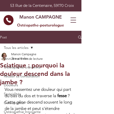
53 Rue de la Centenaire, 59170 Croix
Manon CAMPAGNE
Ostéopathe-posturologue
Post
Tous les articles
Manon Campagne
Tous les articles
28 mai
8 min de lecture
Sciatique : pourquoi la
Ostéopathie crânienne
douleur descend dans la
Réussir sa consultation
jambe ?
Douleurs
Vous ressentez une douleur qui part 
Spécialités
du bas du dos et traverse la 
fesse
 ? 
Cette gêne descend souvent le long 
Ostéopathie
de la jambe et peut s'étendre 
Ostéopathie Innovante