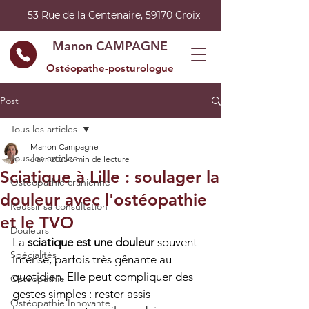
53 Rue de la Centenaire, 59170 Croix
Manon CAMPAGNE
Ostéopathe-posturologue
Post
Tous les articles
Manon Campagne
Tous les articles
6 avr. 2025
6 min de lecture
Sciatique à Lille : soulager la
Ostéopathie crânienne
douleur avec l'ostéopathie
Réussir sa consultation
et le TVO
Douleurs
La 
sciatique est une douleur
 souvent 
Spécialités
intense, parfois très gênante au 
quotidien. Elle peut compliquer des 
Ostéopathie
gestes simples : rester assis 
Ostéopathie Innovante