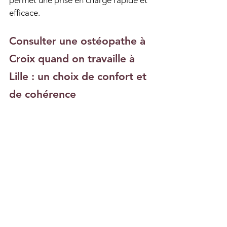
permet une prise en charge rapide et 
efficace.
Consulter une ostéopathe à 
Croix quand on travaille à 
Lille : un choix de confort et 
de cohérence
Consulter une 
ostéopathe
 à Croix 
lorsque l'on travaille à Lille n'est pas 
un compromis, mais un 
choix réfléchi
. 
Proximité, accessibilité et cadre plus 
serein permettent d'intégrer les soins 
dans un quotidien déjà bien rempli, 
tout en bénéficiant d'une prise en 
charge personnalisée et attentive.