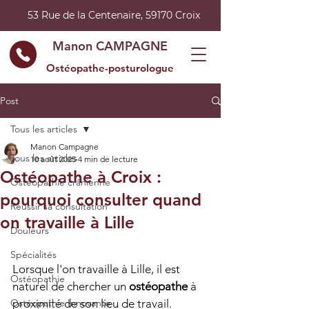
53 Rue de la Centenaire, 59170 Croix
Manon CAMPAGNE
Ostéopathe-posturologue
Post
Tous les articles
Manon Campagne
Tous les articles
10 août 2025
4 min de lecture
Ostéopathe à Croix :
Ostéopathie crânienne
pourquoi consulter quand
Réussir sa consultation
on travaille à Lille
Douleurs
Spécialités
Lorsque l'on travaille à Lille, il est 
Ostéopathie
naturel de chercher un 
ostéopathe
 à 
Ostéopathie Innovante
proximité de son lieu de travail. 