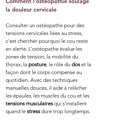
Comment l'ostéopathie soulage 
la douleur cervicale
Consulter un ostéopathe pour des 
tensions cervicales liées au stress, 
c’est chercher pourquoi le cou reste 
en alerte. L’ostéopathe évalue les 
zones de tension, la mobilité du 
thorax, la 
posture
, le rôle du 
dos
 et la 
façon dont le corps compense au 
quotidien. Avec des techniques 
manuelles douces, il aide à relâcher 
les épaules, les muscles du cou et les 
tensions musculaires
 qui s’installent 
quand le 
stress
 dure trop longtemps.
Quand la respiration devient courte 
ou bloquée, la 
douleur cervicale
 peut 