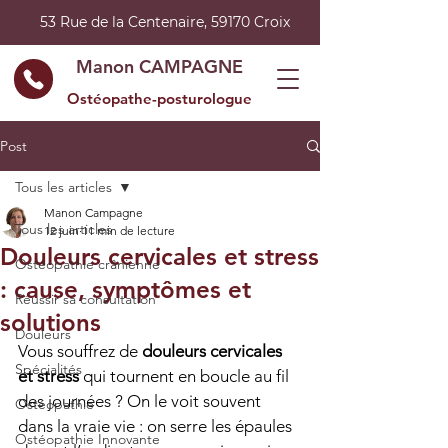
53 Rue de la Centenaire, 59170 Croix
Manon CAMPAGNE
Ostéopathe-posturologue
Post
Tous les articles
Manon Campagne
Tous les articles
12 juin
11 min de lecture
Douleurs cervicales et stress
Ostéopathie crânienne
: cause, symptômes et
Réussir sa consultation
solutions
Douleurs
Vous souffrez de 
douleurs cervicales 
Spécialités
et stress
 qui tournent en boucle au fil 
des journées ? On le voit souvent 
Ostéopathie
dans la vraie vie : on serre les épaules 
Ostéopathie Innovante