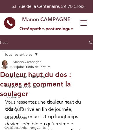
53 Rue de la Centenaire, 59170 Croix
Manon CAMPAGNE
Ostéopathe-posturologue
Post
Tous les articles
Manon Campagne
Tous les articles
10 juin
11 min de lecture
Douleur haut du dos :
Ostéopathie crânienne
causes et comment la
Réussir sa consultation
soulager
Douleurs
Vous ressentez une 
douleur haut du 
Spécialités
dos
 qui arrive en fin de journée, 
quand rester assis trop longtemps 
Ostéopathie
devient pénible ou qu’un simple 
Ostéopathie Innovante