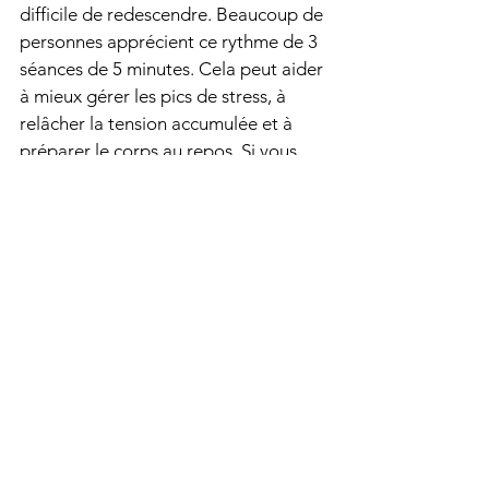
difficile de redescendre. Beaucoup de 
personnes apprécient ce rythme de 3 
séances de 5 minutes. Cela peut aider 
à mieux gérer les pics de stress, à 
relâcher la tension accumulée et à 
préparer le corps au repos. Si vous 
vous sentez tendu avant un trajet ou 
après une journée chargée, la 
cohérence cardiaque peut aussi 
devenir un repère simple pour souffler 
un peu. En cas de gêne importante, 
de malaise ou de symptômes 
inhabituels, il reste préférable de 
demander un avis médical.
Quels sont les bénéfices concrets 
de la cohérence cardiaque sur le 
stress et l’anxiété ?