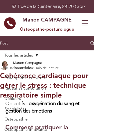
53 Rue de la Centenaire, 59170 Croix
Manon CAMPAGNE
Ostéopathe-posturologue
Post
Tous les articles
Manon Campagne
Tous les articles
16 janv. 2025
5 min de lecture
Cohérence cardiaque pour
Ostéopathie crânienne
gérer le stress : technique
Réussir sa consultation
respiratoire simple
Douleurs
Objectifs : 
oxygénation du sang et 
Spécialités
gestion des émotions
Ostéopathie
Comment pratiquer la 
Ostéopathie Innovante