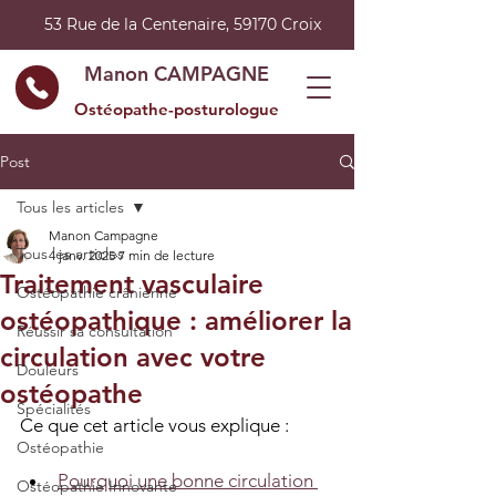
53 Rue de la Centenaire, 59170 Croix
Manon CAMPAGNE
Ostéopathe-posturologue
Post
Tous les articles
Manon Campagne
Tous les articles
4 janv. 2025
7 min de lecture
Traitement vasculaire
Ostéopathie crânienne
ostéopathique : améliorer la
Réussir sa consultation
circulation avec votre
Douleurs
ostéopathe
Spécialités
Ce que cet article vous explique :
Ostéopathie
Pourquoi une bonne circulation 
Ostéopathie Innovante