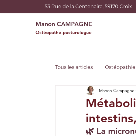
53 Rue de la Centenaire, 59170 Croix
Manon CAMPAGNE
Ostéopathe-posturologue
Tous les articles
Ostéopathie
Manon Campagne
Ostéopathie
Ostéopath
Métaboli
intestins
🌿 La micron