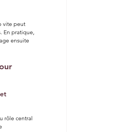
p vite peut 
. En pratique, 
sage ensuite 
our 
et 
u rôle central 
e 