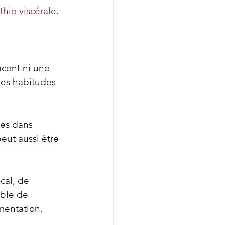
hie viscérale
.
cent ni une 
nes habitudes 
les dans 
eut aussi être 
cal, de 
able de 
mentation.