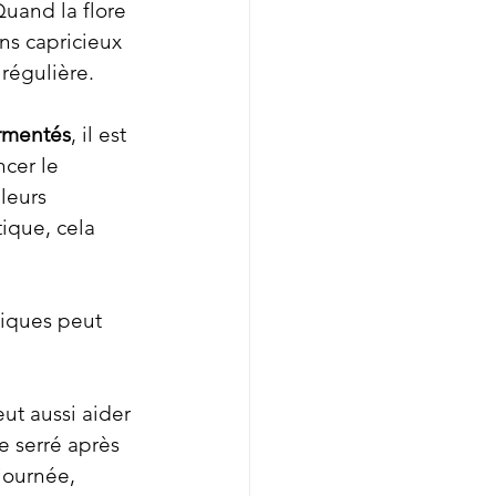
Quand la flore 
ns capricieux 
 régulière.
ermentés
, il est 
cer le 
leurs 
ique, cela 
tiques peut 
ut aussi aider 
e serré après 
journée, 