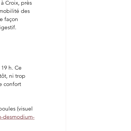
à Croix, près 
mobilité des 
de façon 
gestif.
 19 h. Ce 
ôt, ni trop 
e confort 
oules (visuel 
um-desmodium-