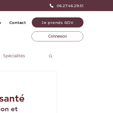
06.27.46.29.51
Je prends RDV
o
Contact
Connexion
Spécialités
 santé
ion et 