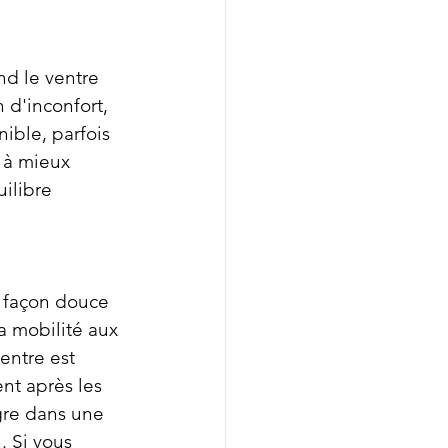
d le ventre 
 d'inconfort, 
nible, parfois 
e à mieux 
ilibre 
 façon douce 
la mobilité aux 
entre est 
nt après les 
gre dans une 
. Si vous 