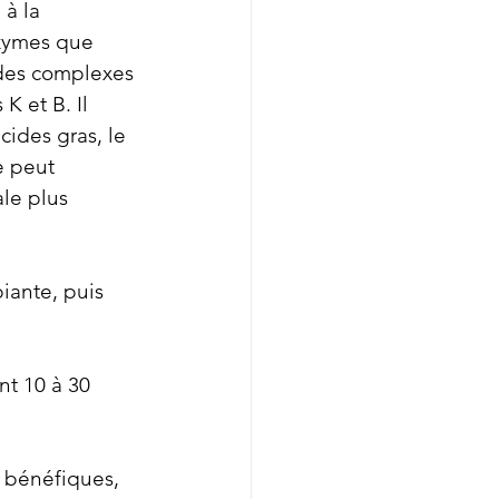
à la 
nzymes que 
ides complexes 
K et B. Il 
cides gras, le 
e peut 
ale plus 
iante, puis 
t 10 à 30 
s bénéfiques, 