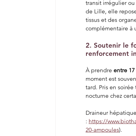
transit irrégulier o
de Lille, elle repo
tissus et des organe
complémentaire à un
2. Soutenir le fo
renforcement in
À prendre 
entre 17
moment est souvent 
tard. Pris en soiré
nocturne chez cert
Draineur hépatique
: 
https://www.biot
20-ampoules
).