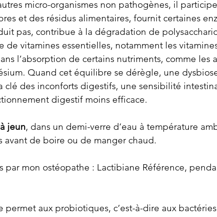
tres micro-organismes non pathogènes, il participe 
bres et des résidus alimentaires, fournit certaines e
duit pas, contribue à la dégradation de polysacchar
se de vitamines essentielles, notamment les vitamines 
dans l’absorption de certains nutriments, comme les a
ésium. Quand cet équilibre se dérègle, une dysbios
a clé des inconforts digestifs, une sensibilité intestin
tionnement digestif moins efficace.
 à jeun
, dans un demi-verre d’eau à température amb
s avant de boire ou de manger chaud.
és par mon ostéopathe : Lactibiane Référence, pendan
e permet aux probiotiques, c’est-à-dire aux bactérie