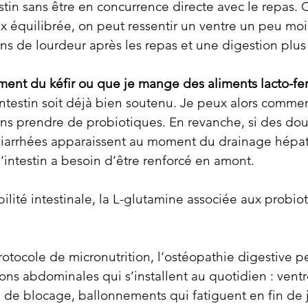
estin sans être en concurrence directe avec le repas. 
ux équilibrée, on peut ressentir un ventre un peu moi
oins de lourdeur après les repas et une digestion plus
ement du kéfir ou que je mange des aliments lacto-f
testin soit déjà bien soutenu. Je peux alors commen
ns prendre de probiotiques. En revanche, si des dou
diarrhées apparaissent au moment du drainage hépat
’intestin a besoin d’être renforcé en amont.
lité intestinale, la L-glutamine associée aux probio
rotocole de micronutrition, l’ostéopathie digestive pe
ions abdominales qui s’installent au quotidien : ventr
n de blocage, ballonnements qui fatiguent en fin de 